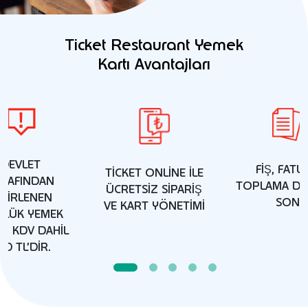
Ticket Restaurant Yemek
Kartı Avantajları
DEVLET
FIŞ, FATU
TICKET ONLINE ILE
ARAFINDAN
TOPLAMA DE
ÜCRETSIZ SIPARIŞ
ELİRLENEN
SON
VE KART YÖNETIMI
LÜK YEMEK
Lİ KDV DAHİL
30 TL’DİR.