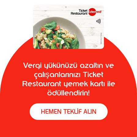
Vergi yükünüzü azaltın ve
çalışanlarınızı Ticket
Restaurant yemek kartı ile
ödüllendirin!
HEMEN TEKLİF ALIN